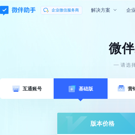
解决方案
企
企业微信服务商
通用解决方案
企业微信指南
企业微信学院
微伴
会话内容存档
混合云部署
玩转企业微信
微伴
私域
流量新
助力企业合规有序地向客户提供服务
会话数据私有云
请选
微信客服
微伴
数据分析
让咨询更简单
打通数据分析全
互通账号
基础版
营
行业解决方案
零售行业解决方案
教育行业解决
版本价格