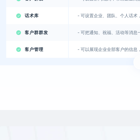
话术库
-
可设置企业、团队、个人话术
客户群群发
-
可把通知、祝福、活动等消息
客户管理
-
可以展现企业全部客户的信息
客户群列表
-
可以展现企业全部客户群的信
客户迁移
-
员工可一键继承在职、离职员
成员管理
-
可便捷管理企业全部成员信息
删人提醒
-
企业可通过删人提醒了解被删
流失提醒
-
企业可以通过流失提醒查看聊