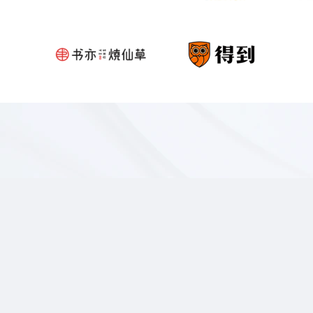
授权管理
-
可在此管理企业全部授权给微
订单中心
-
可在此查看微伴需要付费的功
充值中心
-
可此可购买微伴中所有的收费
操作日志
-
可在此查看员工使用微伴功能
待办事项
-
员工可通过待办事项来处理客
成员统计
-
可在此查看企业员工和客户间
直播统计
-
展示企业直播详情，可针对观
公费电话
-
在微伴后台统一汇总企业每位